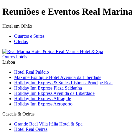
Reuniões e Eventos Real Marin
Hotel em Olhão
Quartos e Suites
Ofertas
Real Marina
Hotel & Spa
Outros hotéis
Lisboa
Hotel Real Palácio
Maxime Boutique Hotel Avenida da Liberdade
Holiday Inn Express & Suites Lisbon - Príncipe Real
Holiday Inn Express Plaza Saldanha
Holiday Inn Express Avenida da Liberdade
Holiday Inn Express Alfragide
Holiday Inn Express Aeroporto
Cascais & Oeiras
Grande Real Villa Itália Hotel & Spa
Hotel Real Oeiras