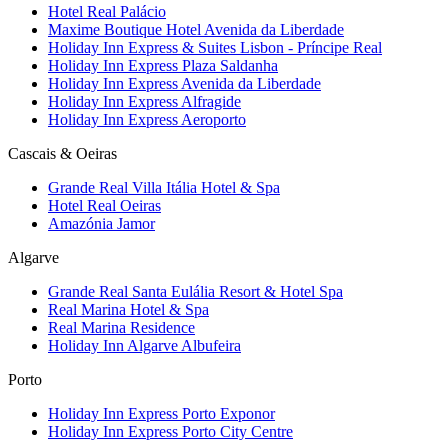
Hotel Real Palácio
Maxime Boutique Hotel Avenida da Liberdade
Holiday Inn Express & Suites Lisbon - Príncipe Real
Holiday Inn Express Plaza Saldanha
Holiday Inn Express Avenida da Liberdade
Holiday Inn Express Alfragide
Holiday Inn Express Aeroporto
Cascais & Oeiras
Grande Real Villa Itália Hotel & Spa
Hotel Real Oeiras
Amazónia Jamor
Algarve
Grande Real Santa Eulália Resort & Hotel Spa
Real Marina Hotel & Spa
Real Marina Residence
Holiday Inn Algarve Albufeira
Porto
Holiday Inn Express Porto Exponor
Holiday Inn Express Porto City Centre