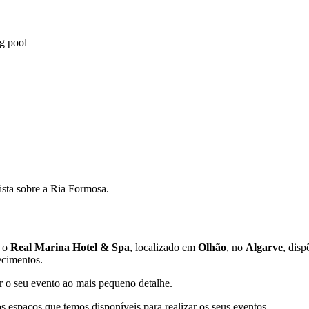
g pool
ista sobre a Ria Formosa.
, o
Real Marina Hotel & Spa
, localizado em
Olhão
, no
Algarve
, disp
ecimentos.
r o seu evento ao mais pequeno detalhe.
os espaços que temos disponíveis para realizar os seus eventos.