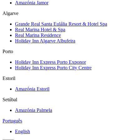
Amazónia Jamor
Algarve
Grande Real Santa Eulália Resort & Hotel Spa
Real Marina Hotel & Spa
Real Marina Residence
Holiday Inn Algarve Albufeira
Porto
Holiday Inn Express Porto Exponor
Holiday Inn Express Porto City Centre
Estoril
Amazónia Estoril
Setúbal
Amazónia Palmela
Português
English